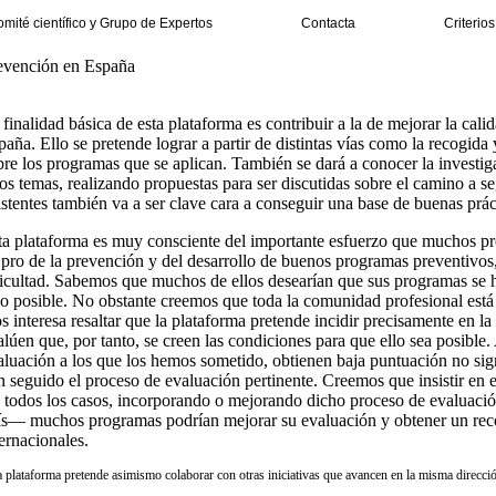
mité científico y Grupo de Expertos
Contacta
Criterio
evención en España
finalidad básica de esta plataforma es contribuir a la de mejorar la cali
aña. Ello se pretende lograr a partir de distintas vías como la recogida 
bre los programas que se aplican. También se dará a conocer la investiga
tos temas, realizando propuestas para ser discutidas sobre el camino a s
istentes también va a ser clave cara a conseguir una base de buenas práct
ta plataforma es muy consciente del importante esfuerzo que muchos pr
 pro de la prevención y del desarrollo de buenos programas preventivos
ficultad. Sabemos que muchos de ellos desearían que sus programas se h
do posible. No obstante creemos que toda la comunidad profesional est
s interesa resaltar que la plataforma pretende incidir precisamente en l
alúen que, por tanto, se creen las condiciones para que ello sea posible.
aluación a los que los hemos sometido, obtienen baja puntuación no sign
n seguido el proceso de evaluación pertinente. Creemos que insistir en 
 todos los casos, incorporando o mejorando dicho proceso de evaluació
ís— muchos programas podrían mejorar su evaluación y obtener un rec
ernacionales.
a plataforma pretende asimismo colaborar con otras iniciativas que avancen en la misma direcció