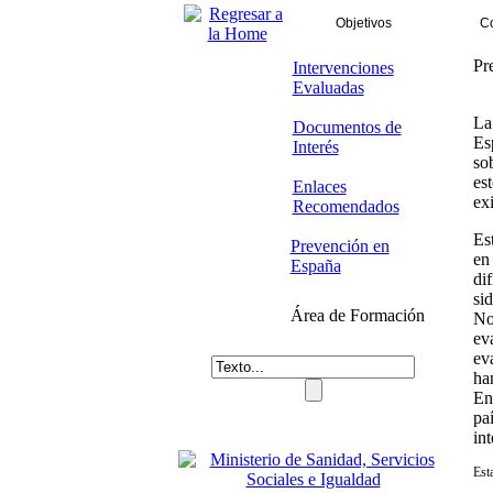
Objetivos
Co
Pr
Intervenciones
Evaluadas
La 
Documentos de
Esp
Interés
so
es
Enlaces
ex
Recomendados
Es
Prevención en
en
España
di
si
Área de Formación
No
ev
ev
ha
En
pa
int
Est